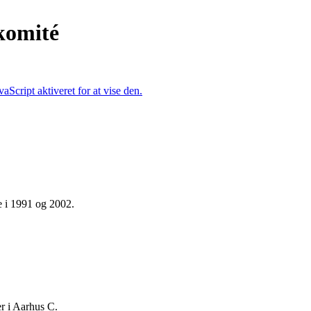
komité
Script aktiveret for at vise den.
re i 1991 og 2002.
r i Aarhus C.